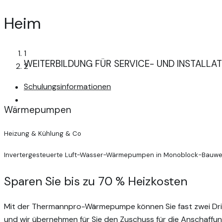
Heim
1
WEITERBILDUNG FÜR SERVICE- UND INSTALLA
Wärmepumpen
2
Schulungsinformationen
Invertergesteuerte Luft-Wasser-Wärmepumpen in Monob
anpasst.
Wärmepumpen
Heizung & Kühlung & Co
Invertergesteuerte Luft-Wasser-Wärmepumpen in Monoblock-Bauweise
Sparen Sie bis zu 70 % Heizkosten
Mit der Thermannpro-Wärmepumpe können Sie fast zwei Dritt
und wir übernehmen für Sie den Zuschuss für die Anschaffun