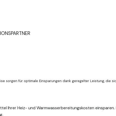
TIONSPARTNER
lock-Bauweise sorgen für optimale Einsparungen dank gerege
 sorgen für optimale Einsparungen dank geregelter Leistung, die si
el Ihrer Heiz- und Warmwasserbereitungskosten einsparen. D
g.