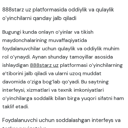
888starz uz platformasida oddiylik va qulaylik
o’yinchilarni qanday jalb qiladi
Bugungi kunda onlayn o’yinlar va tikish
maydonchalarining muvaffaqiyatida
foydalanuvchilar uchun qulaylik va oddiylik muhim
rol o’ynaydi. Aynan shunday tamoyillar asosida
ishlaydigan
888starz uz
platformasi o’yinchilarning
e’tiborini jalb qiladi va ularni uzoq muddat
davomida o’ziga bog’lab qo’yadi. Bu saytning
interfeysi, xizmatlari va texnik imkoniyatlari
o’yinchilarga soddalik bilan birga yuqori sifatni ham
taklif etadi.
Foydalanuvchi uchun soddalashgan interfeys va