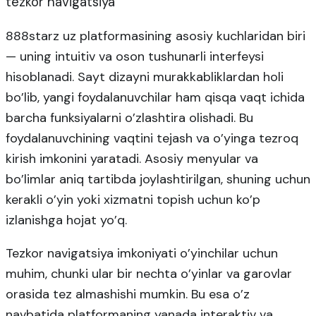
tezkor navigatsiya
888starz uz platformasining asosiy kuchlaridan biri
— uning intuitiv va oson tushunarli interfeysi
hisoblanadi. Sayt dizayni murakkabliklardan holi
bo’lib, yangi foydalanuvchilar ham qisqa vaqt ichida
barcha funksiyalarni o’zlashtira olishadi. Bu
foydalanuvchining vaqtini tejash va o’yinga tezroq
kirish imkonini yaratadi. Asosiy menyular va
bo’limlar aniq tartibda joylashtirilgan, shuning uchun
kerakli o’yin yoki xizmatni topish uchun ko’p
izlanishga hojat yo’q.
Tezkor navigatsiya imkoniyati o’yinchilar uchun
muhim, chunki ular bir nechta o’yinlar va garovlar
orasida tez almashishi mumkin. Bu esa o’z
navbatida platformaning yanada interaktiv va