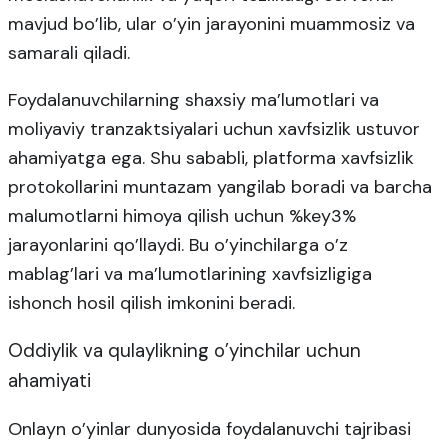
mavjud bo’lib, ular o’yin jarayonini muammosiz va
samarali qiladi.
Foydalanuvchilarning shaxsiy ma’lumotlari va
moliyaviy tranzaktsiyalari uchun xavfsizlik ustuvor
ahamiyatga ega. Shu sababli, platforma xavfsizlik
protokollarini muntazam yangilab boradi va barcha
malumotlarni himoya qilish uchun %key3%
jarayonlarini qo’llaydi. Bu o’yinchilarga o’z
mablag’lari va ma’lumotlarining xavfsizligiga
ishonch hosil qilish imkonini beradi.
Oddiylik va qulaylikning o’yinchilar uchun
ahamiyati
Onlayn o’yinlar dunyosida foydalanuvchi tajribasi