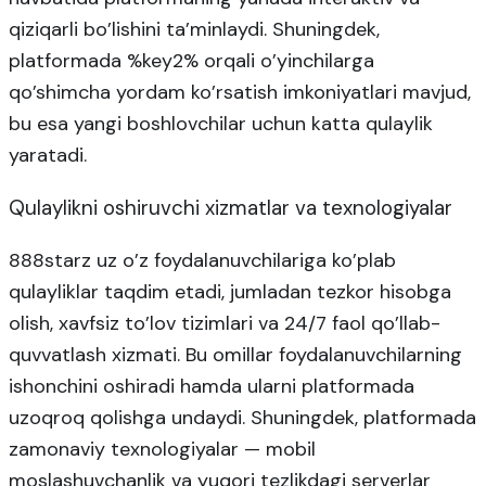
qiziqarli bo’lishini ta’minlaydi. Shuningdek,
platformada %key2% orqali o’yinchilarga
qo’shimcha yordam ko’rsatish imkoniyatlari mavjud,
bu esa yangi boshlovchilar uchun katta qulaylik
yaratadi.
Qulaylikni oshiruvchi xizmatlar va texnologiyalar
888starz uz o’z foydalanuvchilariga ko’plab
qulayliklar taqdim etadi, jumladan tezkor hisobga
olish, xavfsiz to’lov tizimlari va 24/7 faol qo’llab-
quvvatlash xizmati. Bu omillar foydalanuvchilarning
ishonchini oshiradi hamda ularni platformada
uzoqroq qolishga undaydi. Shuningdek, platformada
zamonaviy texnologiyalar — mobil
moslashuvchanlik va yuqori tezlikdagi serverlar