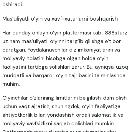
oshiradi.
Mas’uliyatli o’yin va xavf-xatarlarni boshqarish
Har qanday onlayn o’yin platformasi kabi, 888starz
uz ham mas’uliyatli o’yinni targ’ib qilishga e’tibor
qaratgan. Foydalanuvchilar o’z imkoniyatlarini va
moliyaviy holatini hisobga olgan holda o’yin
faoliyatini tartibga solishlari zarur. Bu, ayniqsa, uzoq
muddatli va barqaror o’yin tajribasini ta’minlashda
muhim.
O’yinchilar o’zlarining limitlarini belgilash, dam olish
uchun vaqt ajratish, shuningdek, o’yin faoliyatiga
ehtiyotkorlik bilan yondashish orqali salomatlik va
moliyaviy xavfsizlikni saqlab qolishlari mumkin.