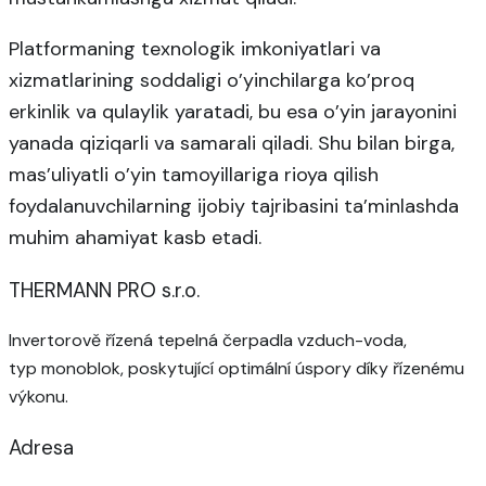
Platformaning texnologik imkoniyatlari va
xizmatlarining soddaligi o’yinchilarga ko’proq
erkinlik va qulaylik yaratadi, bu esa o’yin jarayonini
yanada qiziqarli va samarali qiladi. Shu bilan birga,
mas’uliyatli o’yin tamoyillariga rioya qilish
foydalanuvchilarning ijobiy tajribasini ta’minlashda
muhim ahamiyat kasb etadi.
THERMANN PRO s.r.o.
Invertorově řízená tepelná čerpadla vzduch-voda,
typ monoblok, poskytující optimální úspory díky řízenému
výkonu.
Adresa