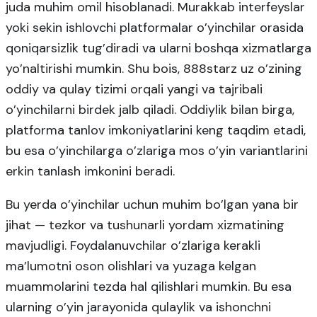
juda muhim omil hisoblanadi. Murakkab interfeyslar
yoki sekin ishlovchi platformalar o’yinchilar orasida
qoniqarsizlik tug’diradi va ularni boshqa xizmatlarga
yo’naltirishi mumkin. Shu bois, 888starz uz o’zining
oddiy va qulay tizimi orqali yangi va tajribali
o’yinchilarni birdek jalb qiladi. Oddiylik bilan birga,
platforma tanlov imkoniyatlarini keng taqdim etadi,
bu esa o’yinchilarga o’zlariga mos o’yin variantlarini
erkin tanlash imkonini beradi.
Bu yerda o’yinchilar uchun muhim bo’lgan yana bir
jihat — tezkor va tushunarli yordam xizmatining
mavjudligi. Foydalanuvchilar o’zlariga kerakli
ma’lumotni oson olishlari va yuzaga kelgan
muammolarini tezda hal qilishlari mumkin. Bu esa
ularning o’yin jarayonida qulaylik va ishonchni