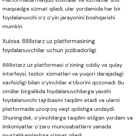
Platformada mavjud vositalar va xizmatlar shu
maqsadga xizmat qiladi, ular yordamida har bir
foydalanuvchi o’z o’yin jarayonini boshqarishi
mumkin.
Xulosa: 888starz uz platformasining
foydalanuvchilar uchun jozibadorligi
888starz uz platformasi o’zining oddiy va qulay
interfeysi, tezkor xizmatlari va yuqori darajadagi
xavfsizligi bilan o’yinchilar e’tiborini qozonadi. Bu
omillar birgalikda foydalanuvchilarga yaxshi
foydalanuvchi tajribasini taqdim etadi va ularni
platformada uzoqroq vaqt qolishga undaydi.
Shuningdek, o’yinchilarga taqdim etilgan yordam va
imkoniyatlar o’zaro munosabatlarni yanada
mustahkamlashga xizmat qiladi.