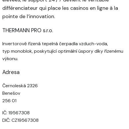
différenciateur qui place les casinos en ligne à la
pointe de l’innovation.
THERMANN PRO s.r.o.
Invertorově řízená tepelná čerpadla vzduch-voda,
typ monoblok, poskytující optimální úspory díky řízenému
výkonu.
Adresa
Černoleská 2326
Benešov
256 01
IČ: 19567308
DIČ: CZ19567308