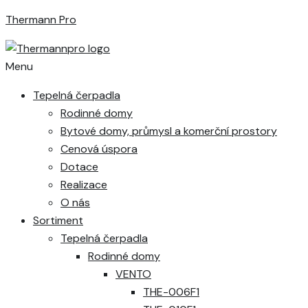
Thermann Pro
Menu
Tepelná čerpadla
Rodinné domy
Bytové domy, průmysl a komerční prostory
Cenová úspora
Dotace
Realizace
O nás
Sortiment
Tepelná čerpadla
Rodinné domy
VENTO
THE-006F1