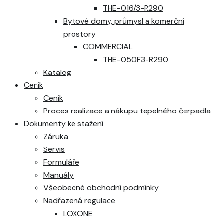
THE-016/3-R290
Bytové domy, průmysl a komerční
prostory
COMMERCIAL
THE-050F3-R290
Katalog
Ceník
Ceník
Proces realizace a nákupu tepelného čerpadla
Dokumenty ke stažení
Záruka
Servis
Formuláře
Manuály
Všeobecné obchodní podmínky
Nadřazená regulace
LOXONE