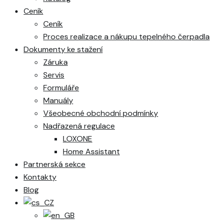
Ceník
Ceník
Proces realizace a nákupu tepelného čerpadla
Dokumenty ke stažení
Záruka
Servis
Formuláře
Manuály
Všeobecné obchodní podmínky
Nadřazená regulace
LOXONE
Home Assistant
Partnerská sekce
Kontakty
Blog