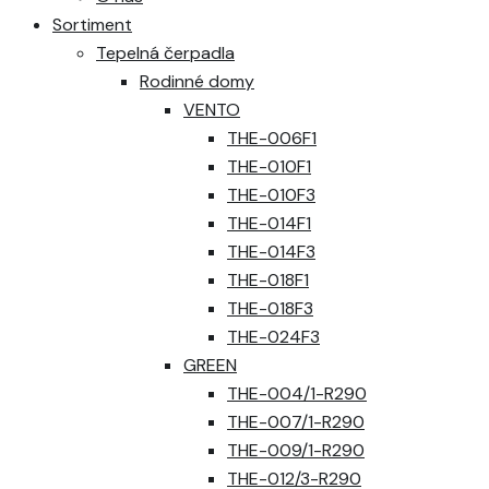
Sortiment
Tepelná čerpadla
Rodinné domy
VENTO
THE-006F1
THE-010F1
THE-010F3
THE-014F1
THE-014F3
THE-018F1
THE-018F3
THE-024F3
GREEN
THE-004/1-R290
THE-007/1-R290
THE-009/1-R290
THE-012/3-R290