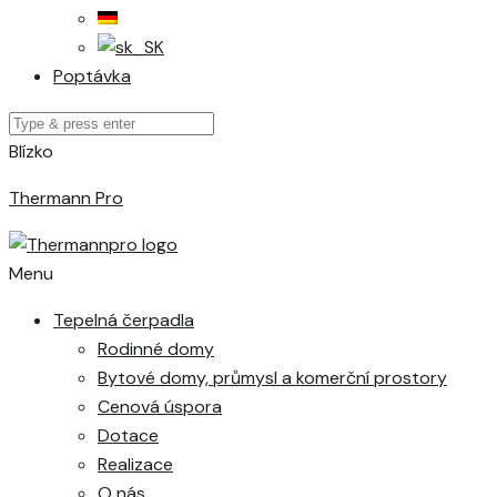
Poptávka
Blízko
Thermann Pro
Menu
Tepelná čerpadla
Rodinné domy
Bytové domy, průmysl a komerční prostory
Cenová úspora
Dotace
Realizace
O nás