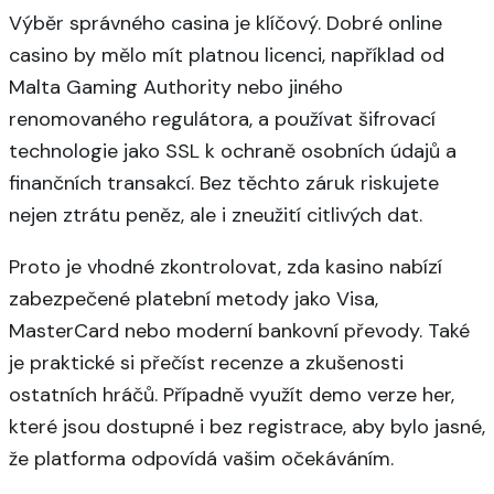
Výběr správného casina je klíčový. Dobré online
casino by mělo mít platnou licenci, například od
Malta Gaming Authority nebo jiného
renomovaného regulátora, a používat šifrovací
technologie jako SSL k ochraně osobních údajů a
finančních transakcí. Bez těchto záruk riskujete
nejen ztrátu peněz, ale i zneužití citlivých dat.
Proto je vhodné zkontrolovat, zda kasino nabízí
zabezpečené platební metody jako Visa,
MasterCard nebo moderní bankovní převody. Také
je praktické si přečíst recenze a zkušenosti
ostatních hráčů. Případně využít demo verze her,
které jsou dostupné i bez registrace, aby bylo jasné,
že platforma odpovídá vašim očekáváním.