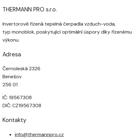
THERMANN PRO s.r.o.
Invertorově řízená tepelná čerpadla vzduch-voda,
typ monoblok, poskytující optimální úspory díky řízenému
výkonu.
Adresa
Černoleská 2326
Benešov
256 01
IČ: 19567308
DIČ: CZ19567308
Kontakty
info@thermannpro.cz