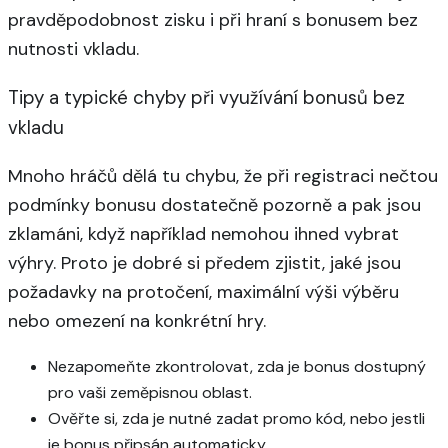
pravděpodobnost zisku i při hraní s bonusem bez
nutnosti vkladu.
Tipy a typické chyby při využívání bonusů bez
vkladu
Mnoho hráčů dělá tu chybu, že při registraci nečtou
podmínky bonusu dostatečně pozorně a pak jsou
zklamáni, když například nemohou ihned vybrat
výhry. Proto je dobré si předem zjistit, jaké jsou
požadavky na protočení, maximální výši výběru
nebo omezení na konkrétní hry.
Nezapomeňte zkontrolovat, zda je bonus dostupný
pro vaši zeměpisnou oblast.
Ověřte si, zda je nutné zadat promo kód, nebo jestli
je bonus připsán automaticky.