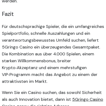
werden.
Fazit
Für deutschsprachige Spieler, die ein umfangreiches
Spielportfolio, schnelle Auszahlungen und ein
verantwortungsbewusstes Umfeld suchen, liefert
5Gringo Casino ein überzeugendes Gesamtpaket.
Die Kombination aus über 4.000 Spielen, einem
starken Willkommensbonus, breiter
Krypto‑Akzeptanz und einem mehrstufigen
VIP‑Programm macht das Angebot zu einem der
attraktivsten im Markt.
Wenn Sie ein Casino suchen, das sowohl Sicherheit
als auch Innovation bietet, dann ist
5Gringo Casino