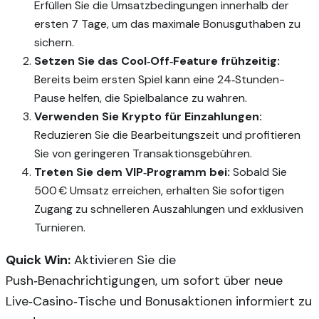
Erfüllen Sie die Umsatzbedingungen innerhalb der
ersten 7 Tage, um das maximale Bonusguthaben zu
sichern.
Setzen Sie das Cool‑Off‑Feature frühzeitig:
Bereits beim ersten Spiel kann eine 24‑Stunden-
Pause helfen, die Spielbalance zu wahren.
Verwenden Sie Krypto für Einzahlungen:
Reduzieren Sie die Bearbeitungszeit und profitieren
Sie von geringeren Transaktionsgebühren.
Treten Sie dem VIP‑Programm bei:
Sobald Sie
500 € Umsatz erreichen, erhalten Sie sofortigen
Zugang zu schnelleren Auszahlungen und exklusiven
Turnieren.
Quick Win:
Aktivieren Sie die
Push‑Benachrichtigungen, um sofort über neue
Live‑Casino‑Tische und Bonusaktionen informiert zu