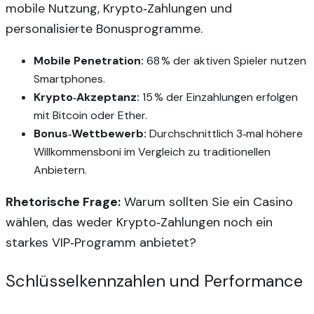
mobile Nutzung, Krypto‑Zahlungen und
personalisierte Bonusprogramme.
Mobile Penetration:
68 % der aktiven Spieler nutzen
Smartphones.
Krypto‑Akzeptanz:
15 % der Einzahlungen erfolgen
mit Bitcoin oder Ether.
Bonus‑Wettbewerb:
Durchschnittlich 3‑mal höhere
Willkommensboni im Vergleich zu traditionellen
Anbietern.
Rhetorische Frage:
Warum sollten Sie ein Casino
wählen, das weder Krypto‑Zahlungen noch ein
starkes VIP‑Programm anbietet?
Schlüsselkennzahlen und Performance