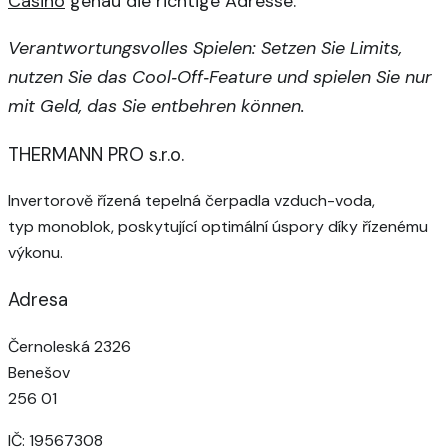
Casino
genau die richtige Adresse.
Verantwortungsvolles Spielen: Setzen Sie Limits,
nutzen Sie das Cool‑Off‑Feature und spielen Sie nur
mit Geld, das Sie entbehren können.
THERMANN PRO s.r.o.
Invertorově řízená tepelná čerpadla vzduch-voda,
typ monoblok, poskytující optimální úspory díky řízenému
výkonu.
Adresa
Černoleská 2326
Benešov
256 01
IČ: 19567308