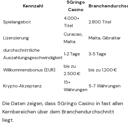
5Gringo
Kennzahl
Branchendurchsc
Casino
4.000+
Spielangebot
2.800 Titel
Titel
Curacao,
Lizenzierung
Malta, Gibraltar
Malta
durchschnittliche
1‑2 Tage
3‑5 Tage
Auszahlungsgeschwindigkeit
bis zu
Willkommensbonus (EUR)
bis zu 1.200 €
2.500 €
15+
Krypto‑Akzeptanz
5‑7 Währungen
Währungen
Die Daten zeigen, dass 5Gringo Casino in fast allen
Kernbereichen über dem Branchendurchschnitt
liegt.