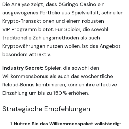
Die Analyse zeigt, dass 5Gringo Casino ein
ausgewogenes Portfolio aus Spielvielfalt, schnellen
Krypto‑Transaktionen und einem robusten
VIP‑Programm bietet. Für Spieler, die sowohl
traditionelle Zahlungsmethoden als auch
Kryptowährungen nutzen wollen, ist das Angebot
besonders attraktiv.
Industry Secret:
Spieler, die sowohl den
Willkommensbonus als auch das wöchentliche
Reload‑Bonus kombinieren, können ihre effektive
Einzahlung um bis zu 150 % erhöhen.
Strategische Empfehlungen
Nutzen Sie das Willkommenspaket vollständig: