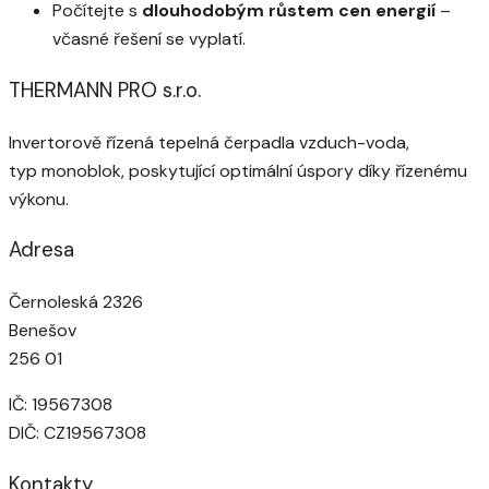
Počítejte s
dlouhodobým růstem cen energií
–
včasné řešení se vyplatí.
THERMANN PRO s.r.o.
Invertorově řízená tepelná čerpadla vzduch-voda,
typ monoblok, poskytující optimální úspory díky řízenému
výkonu.
Adresa
Černoleská 2326
Benešov
256 01
IČ: 19567308
DIČ: CZ19567308
Kontakty