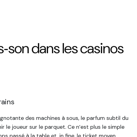
s‑son dans les casinos
rains
lignotante des machines à sous, le parfum subtil du
 le joueur sur le parquet. Ce n’est plus le simple
s passé à la table et, in fine, le ticket moyen.