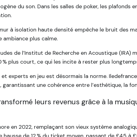
ène du son. Dans les salles de poker, les plafonds en 
tion.
n mur à isolation haute densité empêche le bruit des m
ne ambiance plus calme.
tudes de l’Institut de Recherche en Acoustique (IRA)
 % plus court, ce qui les incite à rester plus longtemp
 et experts en jeu est désormais la norme. Iledefrancee
garantissant une cohérence entre l’esthétique, la fonc
 transformé leurs revenus grâce à la mus
nore en 2022, remplaçant son vieux système analogique 
e hausse de 12 % du ticket moyen, passant de £45 à £