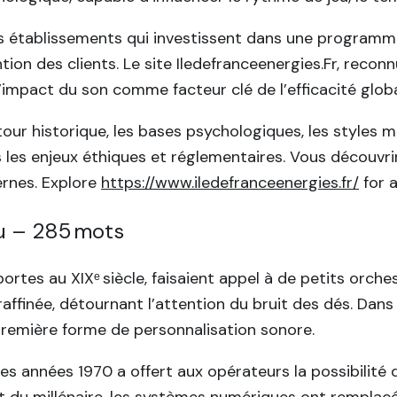
les établissements qui investissent dans une program
ntion des clients. Le site Iledefranceenergies.Fr, rec
’impact du son comme facteur clé de l’efficacité globa
our historique, les bases psychologiques, les styles mu
uis les enjeux éthiques et réglementaires. Vous décou
ernes. Explore
https://www.iledefranceenergies.fr/
for a
jeu – 285 mots
ortes au XIXᵉ siècle, faisaient appel à de petits orc
raffinée, détournant l’attention du bruit des dés. Dans
première forme de personnalisation sonore.
s années 1970 a offert aux opérateurs la possibilité 
 du millénaire, les systèmes numériques ont remplacé 