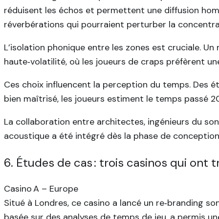
réduisent les échos et permettent une diffusion homog
réverbérations qui pourraient perturber la concentra
L’isolation phonique entre les zones est cruciale. U
haute‑volatilité, où les joueurs de craps préfèrent u
Ces choix influencent la perception du temps. Des é
bien maîtrisé, les joueurs estiment le temps passé 20
La collaboration entre architectes, ingénieurs du son
acoustique a été intégré dès la phase de conception, 
6. Études de cas : trois casinos qui ont
Casino A – Europe
Situé à Londres, ce casino a lancé un re‑branding so
basée sur des analyses de temps de jeu, a permis un