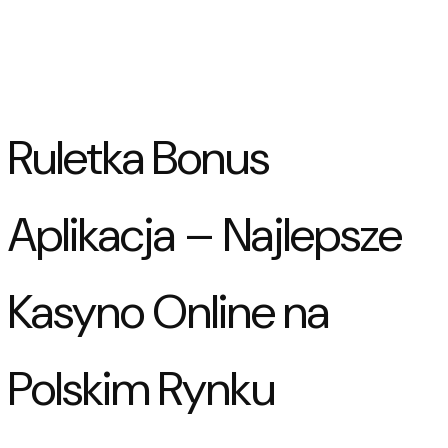
Ruletka Bonus
Aplikacja – Najlepsze
Kasyno Online na
Polskim Rynku