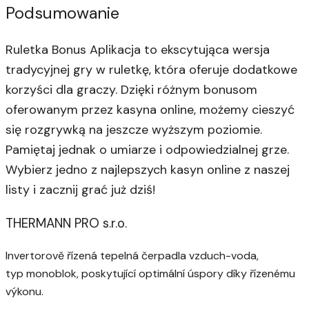
Podsumowanie
Ruletka Bonus Aplikacja to ekscytująca wersja
tradycyjnej gry w ruletkę, która oferuje dodatkowe
korzyści dla graczy. Dzięki różnym bonusom
oferowanym przez kasyna online, możemy cieszyć
się rozgrywką na jeszcze wyższym poziomie.
Pamiętaj jednak o umiarze i odpowiedzialnej grze.
Wybierz jedno z najlepszych kasyn online z naszej
listy i zacznij grać już dziś!
THERMANN PRO s.r.o.
Invertorově řízená tepelná čerpadla vzduch-voda,
typ monoblok, poskytující optimální úspory díky řízenému
výkonu.