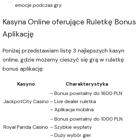
emocje podczas gry.
Kasyna Online oferujące Ruletkę Bonus
Aplikację
Poniżej przedstawiam listę 3 najlepszych kasyn
online, gdzie możemy cieszyć się grą w ruletkę
bonus aplikację:
Kasyno
Charakterystyka
– Bonus powitalny do 1600 PLN
JackpotCity Casino
– Live dealer ruletka
– Aplikacja mobilna
– Bonus powitalny do 1000 PLN
Royal Panda Casino
– Szybkie wypłaty
– Duży wybór gier