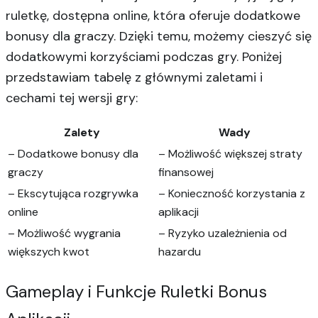
ruletkę, dostępna online, która oferuje dodatkowe
bonusy dla graczy. Dzięki temu, możemy cieszyć się
dodatkowymi korzyściami podczas gry. Poniżej
przedstawiam tabelę z głównymi zaletami i
cechami tej wersji gry:
Zalety
Wady
– Dodatkowe bonusy dla
– Możliwość większej straty
graczy
finansowej
– Ekscytująca rozgrywka
– Konieczność korzystania z
online
aplikacji
– Możliwość wygrania
– Ryzyko uzależnienia od
większych kwot
hazardu
Gameplay i Funkcje Ruletki Bonus