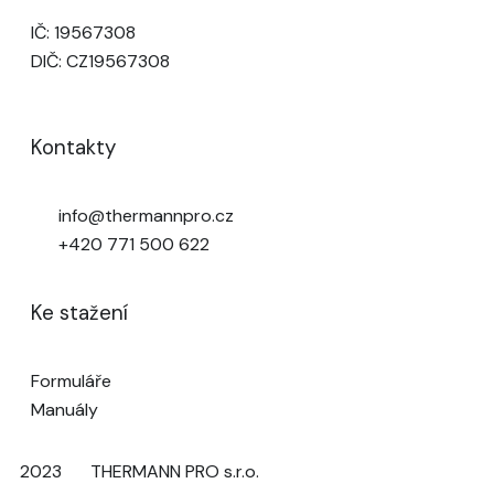
IČ: 19567308
DIČ: CZ19567308
Kontakty
info@thermannpro.cz
+420 771 500 622
Ke stažení
Formuláře
Manuály
2023
THERMANN PRO s.r.o.